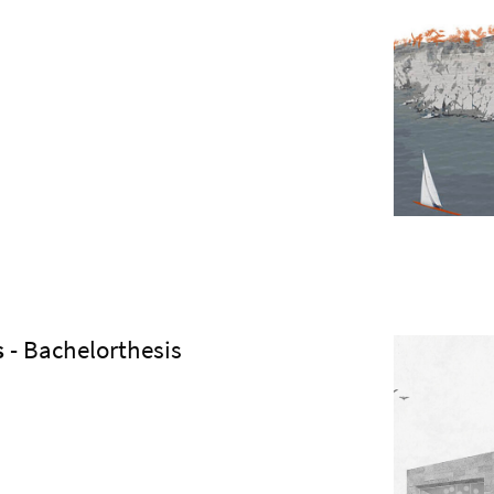
s
- Bachelorthesis