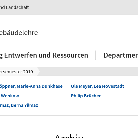
und Landschaft
Gebäudelehre
g Entwerfen und Ressourcen
Department
rsemester 2019
öppner, Marie-Anna Dunkhase
Ole Meyer, Lea Hovestadt
n Wenkow
Philip Brücher
lmaz, Berna Yilmaz