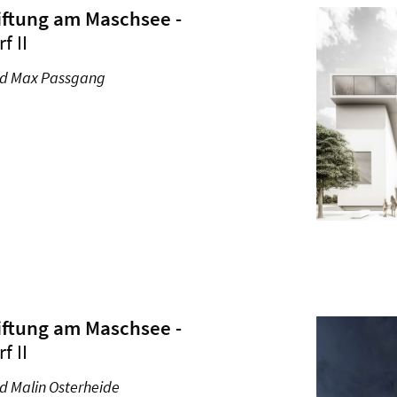
tiftung am Maschsee
-
 II
nd Max Passgang
tiftung am Maschsee
-
 II
d Malin Osterheide