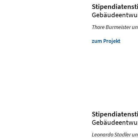
Stipendiatens
Gebäudeentwurf
Thore Burmeister u
zum Projekt
Stipendiatens
Gebäudeentwurf
Leonardo Stadler un