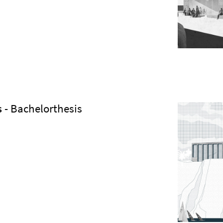
s
- Bachelorthesis