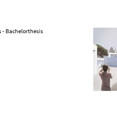
s
- Bachelorthesis